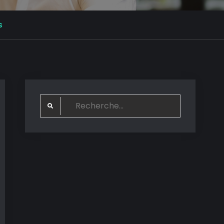
s
Search
for: